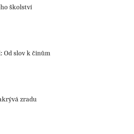
ho školství
: Od slov k činům
zakrývá zradu