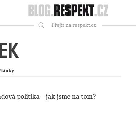
Respekt
Přejít na respekt.cz
Vyhledávání
EK
články
dová politika – jak jsme na tom?