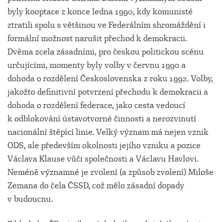
byly kooptace z konce ledna 1990, kdy komunisté
ztratili spolu s většinou ve Federálním shromáždění i
formální možnost narušit přechod k demokracii.
Dvěma zcela zásadními, pro českou politickou scénu
určujícími, momenty byly volby v červnu 1990 a
dohoda o rozdělení Československa z roku 1992. Volby,
jakožto definitivní potvrzení přechodu k demokracii a
dohoda o rozdělení federace, jako cesta vedoucí
k odblokování ústavotvorné činnosti a nerozvinutí
nacionální štěpící linie. Velký význam má nejen vznik
ODS, ale především okolnosti jejího vzniku a pozice
Václava Klause vůči společnosti a Václavu Havlovi.
Neméně významné je zvolení (a způsob zvolení) Miloše
Zemana do čela ČSSD, což mělo zásadní dopady
v budoucnu.