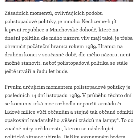
Zásadních momentů, ovlivňujících podobu
polistopadové politiky, je mnoho. Nechceme-li jít
k první republice a Mnichovské dohodě, které na
dnešní politiku dle mého názoru vliv mají také, je třeba
ohraničit počáteční hranici rokem 1989. Hranici na
druhém konci v současné době, dle mého názoru, není
možné stanovit, neboť polistopadová politika se stále
ještě utváří a řadu let bude.
Prvním určujícím momentem polistopadové politiky je
posledních 14 dní listopadu 1989. V průběhu těchto dní
se komunistická moc rozhodla nepoužít armádu či
Lidové milice vůči občanům a stejně tak občané odmítli
opakování maďarského „věšení zrádců na lampy“. To do
značné míry určilo cestu, kterou se následující
politická situace ubírala. Dalším významným bodem