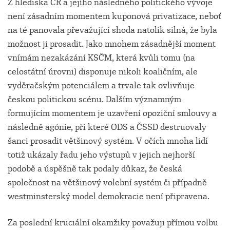
Z hlediska ČR a jejího následného politického vývoje
není zásadním momentem kuponová privatizace, neboť
na té panovala převažující shoda natolik silná, že byla
možnost ji prosadit. Jako mnohem zásadnější moment
vnímám nezakázání KSČM, která kvůli tomu (na
celostátní úrovni) disponuje nikoli koaličním, ale
vyděračským potenciálem a trvale tak ovlivňuje
českou politickou scénu. Dalším významným
formujícím momentem je uzavření opoziční smlouvy a
následně agónie, při které ODS a ČSSD destruovaly
šanci prosadit většinový systém. V očích mnoha lidí
totiž ukázaly řadu jeho výstupů v jejich nejhorší
podobě a úspěšně tak podaly důkaz, že česká
společnost na většinový volební systém či případně
westminsterský model demokracie není připravena.
Za poslední kruciální okamžiky považuji přímou volbu