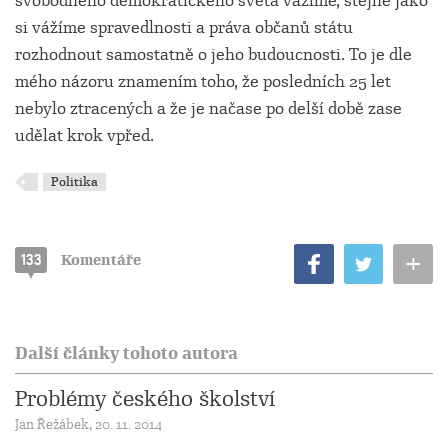
svobodného demokratického světa vážíme, stejně jako
si vážíme spravedlnosti a práva občanů státu
rozhodnout samostatně o jeho budoucnosti. To je dle
mého názoru znamením toho, že posledních 25 let
nebylo ztracených a že je načase po delší době zase
udělat krok vpřed.
Politika
+
133
Komentáře
Další články tohoto autora
Problémy českého školství
Jan Řežábek, 20. 11. 2014