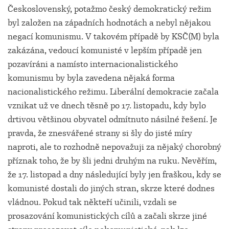
Československý, potažmo český demokratický režim
byl založen na západních hodnotách a nebyl nějakou
negací komunismu. V takovém případě by KSČ(M) byla
zakázána, vedoucí komunisté v lepším případě jen
pozavíráni a namísto internacionalistického
komunismu by byla zavedena nějaká forma
nacionalistického režimu. Liberální demokracie začala
vznikat už ve dnech těsně po 17. listopadu, kdy bylo
drtivou většinou obyvatel odmítnuto násilné řešení. Je
pravda, že znesvářené strany si šly do jisté míry
naproti, ale to rozhodně nepovažuji za nějaký chorobný
příznak toho, že by šli jedni druhým na ruku. Nevěřím,
že 17. listopad a dny následující byly jen fraškou, kdy se
komunisté dostali do jiných stran, skrze které dodnes
vládnou. Pokud tak někteří učinili, vzdali se
prosazování komunistických cílů a začali skrze jiné