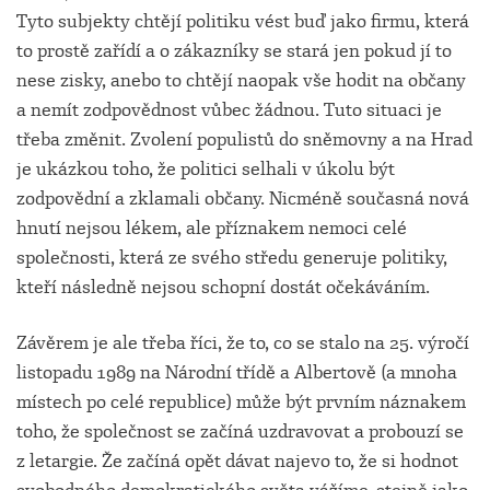
Tyto subjekty chtějí politiku vést buď jako firmu, která
to prostě zařídí a o zákazníky se stará jen pokud jí to
nese zisky, anebo to chtějí naopak vše hodit na občany
a nemít zodpovědnost vůbec žádnou. Tuto situaci je
třeba změnit. Zvolení populistů do sněmovny a na Hrad
je ukázkou toho, že politici selhali v úkolu být
zodpovědní a zklamali občany. Nicméně současná nová
hnutí nejsou lékem, ale příznakem nemoci celé
společnosti, která ze svého středu generuje politiky,
kteří následně nejsou schopní dostát očekáváním.
Závěrem je ale třeba říci, že to, co se stalo na 25. výročí
listopadu 1989 na Národní třídě a Albertově (a mnoha
místech po celé republice) může být prvním náznakem
toho, že společnost se začíná uzdravovat a probouzí se
z letargie. Že začíná opět dávat najevo to, že si hodnot