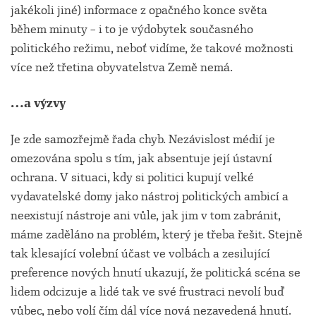
jakékoli jiné) informace z opačného konce světa
během minuty – i to je výdobytek současného
politického režimu, neboť vidíme, že takové možnosti
více než třetina obyvatelstva Země nemá.
…a výzvy
Je zde samozřejmě řada chyb. Nezávislost médií je
omezována spolu s tím, jak absentuje její ústavní
ochrana. V situaci, kdy si politici kupují velké
vydavatelské domy jako nástroj politických ambicí a
neexistují nástroje ani vůle, jak jim v tom zabránit,
máme zaděláno na problém, který je třeba řešit. Stejně
tak klesající volební účast ve volbách a zesilující
preference nových hnutí ukazují, že politická scéna se
lidem odcizuje a lidé tak ve své frustraci nevolí buď
vůbec, nebo volí čím dál více nová nezavedená hnutí.