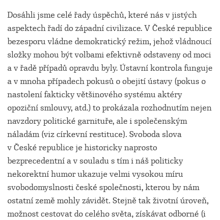
Dosáhli jsme celé řady úspěchů, které nás v jistých
aspektech řadí do západní civilizace. V České republice
bezesporu vládne demokratický režim, jehož vládnoucí
složky mohou být volbami efektivně odstaveny od moci
a v řadě případů opravdu byly. Ústavní kontrola funguje
a v mnoha případech pokusů o obejití ústavy (pokus o
nastolení fakticky většinového systému aktéry
opoziční smlouvy, atd.) to prokázala rozhodnutím nejen
navzdory politické garnituře, ale i společenským
náladám (viz církevní restituce). Svoboda slova
v České republice je historicky naprosto
bezprecedentní a v souladu s tím i náš politicky
nekorektní humor ukazuje velmi vysokou míru
svobodomyslnosti české společnosti, kterou by nám
ostatní země mohly závidět. Stejně tak životní úroveň,
možnost cestovat do celého světa, získávat odborné (i