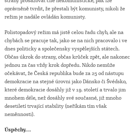
strany prosazovat cíle nekomunistické, pak lze
oprávněně tvrdit, že přestali být komunisty, nikoli že
režim je nadále ovládán komunisty.
Polistopadový režim má jistě celou řadu chyb, ale na
chybách se pracuje tak, jako se na nich pracovalo i ve
dnes politicky a společensky vyspělejších státech.
Občas úkrok do strany, občas krůček zpět, ale nakonec
jednou za čas vždy krok dopředu. Nikdo nemůže
očekávat, že Česká republika bude za 25 od nástupu
demokracie na stejné úrovni jako Dánsko či Švédsko,
které demokracie dosáhly již v 19. století a trvalo jim
mnohem déle, než dosáhly své současné, již mnoho
desetiletí trvající stability (neříkám tím však
neměnnosti).
Úspěchy…