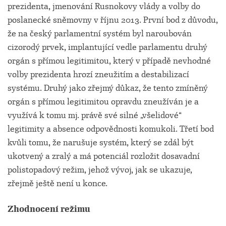
prezidenta, jmenování Rusnokovy vlády a volby do
poslanecké sněmovny v říjnu 2013. První bod z důvodu,
že na český parlamentní systém byl naroubován
cizorodý prvek, implantující vedle parlamentu druhý
orgán s přímou legitimitou, který v případě nevhodné
volby prezidenta hrozí zneužitím a destabilizací
systému. Druhý jako zřejmý důkaz, že tento zmíněný
orgán s přímou legitimitou opravdu zneužíván je a
využívá k tomu mj. právě své silné „všelidové“
legitimity a absence odpovědnosti komukoli. Třetí bod
kvůli tomu, že narušuje systém, který se zdál být
ukotvený a zralý a má potenciál rozložit dosavadní
polistopadový režim, jehož vývoj, jak se ukazuje,
zřejmě ještě není u konce.
Zhodnocení režimu