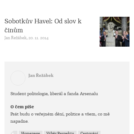
Sobotkův Havel: Od slov k
činům
Jan Řežábek, 20. 11. 2014
Jan Řežábek
Student politologie, liberál a fanda Arsenalu
O čem píše
Psát budu o veřejném dění, politice a všem, co mě
napadne.
Homepage
Výběr Respektu
Cestování