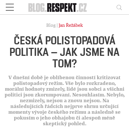
Respekt
Vy
Blog |
Jan Řežábek
ČESKÁ POLISTOPADOVÁ
POLITIKA – JAK JSME NA
TOM?
V dnešní době je oblíbenou činností kritizovat
polistopadový režim. Vše bylo rozkradeno,
morální hodnoty zmizely, lidé jsou sobci a všichni
politici jsou zkorumpovaní. Nesouhlasím. Nebylo,
nezmizely, nejsou a znovu nejsou. Na
následujících řádcích nejprve shrnu určující
momenty vývoje českého režimu a následně se
pokusím o jeho obhajobu či alespoň méně
skeptický pohled.